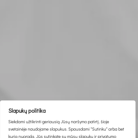
Slapukų politika
PASLAUGŲ PAKETAS
Siekdami užtikrinti geriausią Jūsų naršymo patirtį, šioje
Paskutinė minutė
svetainėje naudojame slapukus. Spausdami "Sutinku" arba bet
kurią nuorodą, Jūs sutinkate su mūsų slapukų ir privatumo